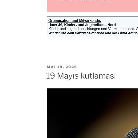
VERÖFFENTLICHT
MAI 19, 2025
AM
19 Mayıs kutlaması