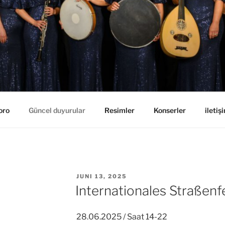
oro
Güncel duyurular
Resimler
Konserler
iletiş
VERÖFFENTLICHT
JUNI 13, 2025
AM
Internationales Straßenf
28.06.2025 / Saat 14-22