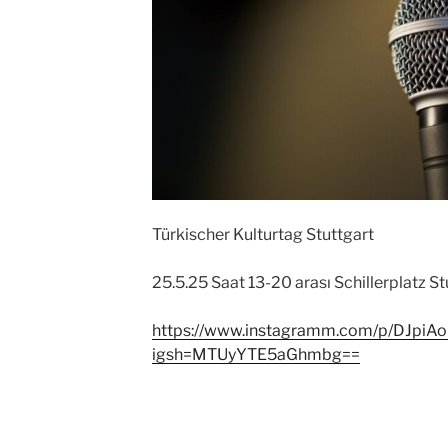
Türkischer Kulturtag Stuttgart
25.5.25 Saat 13-20 arası Schillerplatz St
https://www.instagramm.com/p/DJpiAo
igsh=MTUyYTE5aGhmbg==