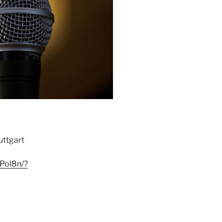
uttgart
Pol8n/?